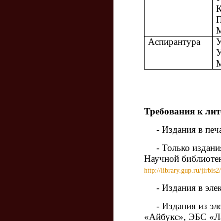
К
Аспирантура
У
У
Требования к лит
- Издания в печ
- Только издания,
Научной библиотек
http://library.gup.ru/jirbis2/
- Издания в эле
- Издания из элек
«Айбукс», ЭБС «Л