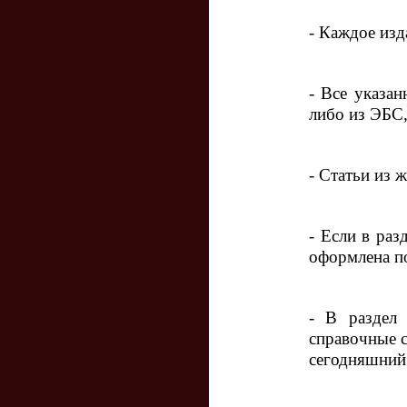
- Каждое изд
- Все указан
либо из ЭБС,
- Статьи из 
- Если в ра
оформлена по
- В раздел
справочные 
сегодняшний 