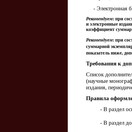
- Электронная б
Рекомендуем
: при со
и электронные издан
коэффициент суммарн
Рекомендуем
:
при сос
суммарной экземплярн
показатель ниже, до
Требования к до
Список дополнител
(научные монограф
издания, периодич
Правила оформле
- В раздел о
- В раздел д