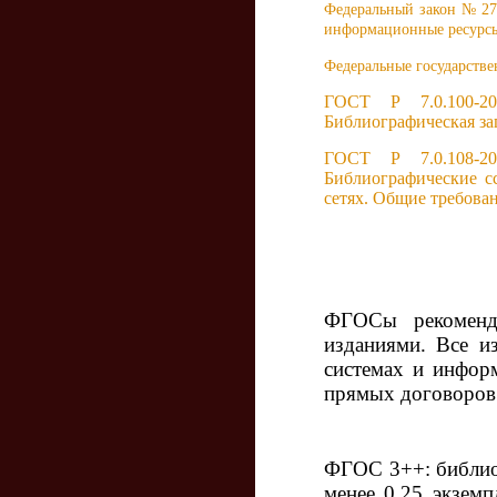
Федеральный закон № 273
информационные ресурс
Федеральные государств
ГОСТ Р 7.0.100-20
Библиографическая за
ГОСТ Р 7.0.108-20
Библиографические с
сетях. Общие требова
ФГОСы рекоменду
изданиями. Все и
системах и инфор
прямых договоров
ФГОС 3++: библио
менее 0,25 экземп