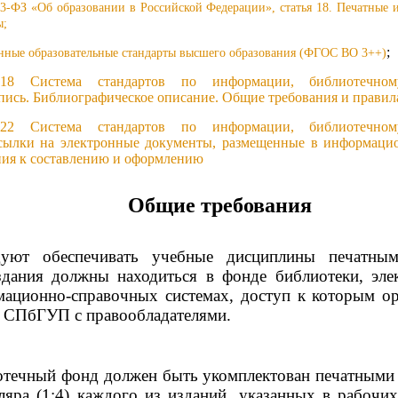
-ФЗ «Об образовании в Российской Федерации», статья 18. Печатные и
ы;
;
енные образовательные стандарты высшего образования (ФГОС ВО 3++)
18 Система стандартов по информации, библиотечном
пись. Библиографическое описание. Общие требования и правила
22 Система стандартов по информации, библиотечном
сылки на электронные документы, размещенные в информаци
ния к составлению и оформлению
Общие требования
ют обеспечивать учебные дисциплины печатным
здания должны находиться в фонде библиотеки, эл
мационно-справочных системах, доступ к которым ор
 СПбГУП с правообладателями.
течный фонд должен быть укомплектован печатными и
ляра (1:4) каждого из изданий, указанных в рабоч