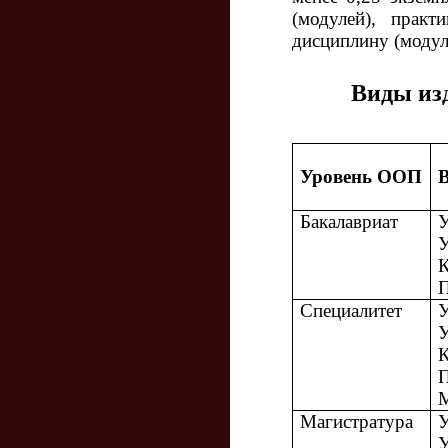
(модулей), прак
дисциплину (модул
Виды из
Уровень ООП
Бакалавриат
У
У
К
Специалитет
У
У
К
Магистратура
У
У