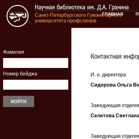
Научная библиотека им. Д.А. Гранина
ГЛАВНАЯ
П
Санкт-Петербургского Гуманитарного
университета профсоюзов
Фамилия
Контактная инфо
Номер бейджа
И. о. директора
Сидорова Ольга В
Заведующая отделом
Селетова Светлан
Заведующая отделом