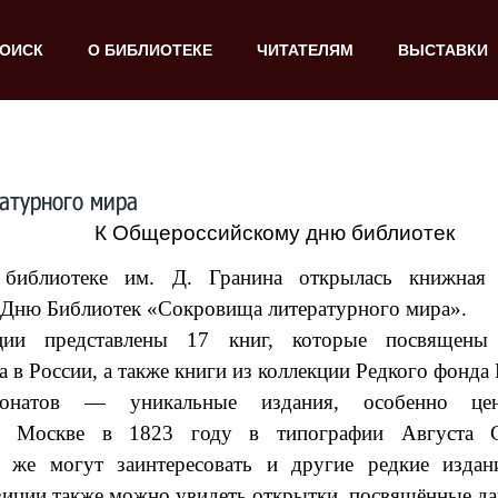
ОИСК
О БИБЛИОТЕКЕ
ЧИТАТЕЛЯМ
ВЫСТАВКИ
атурного мира
К Общероссийскому дню библиотек
библиотеке им. Д. Гранина открылась книжная в
Дню Библиотек «Сокровища литературного мира».
ции представлены 17 книг, которые посвящены
а в России, а также книги из коллекции Редкого фонда
онатов — уникальные издания, особенно цен
в Москве в 1823 году в типографии Августа С
к же могут заинтересовать и другие редкие издан
зиции также можно увидеть открытки, посвящённые да