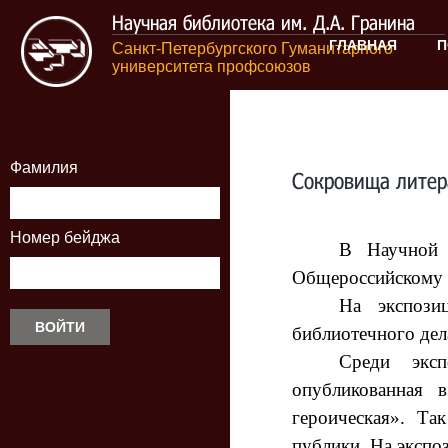
Научная библиотека им. Д.А. Гранина
ГЛАВНАЯ
П
Санкт-Петербургского Гуманитарного
университета профсоюзов
Фамилия
Сокровища литер
Номер бейджа
В Научной 
Общероссийскому 
На экспози
библиотечного дел
Среди эксп
опубликованная 
героическая». Та
публики. На экспо