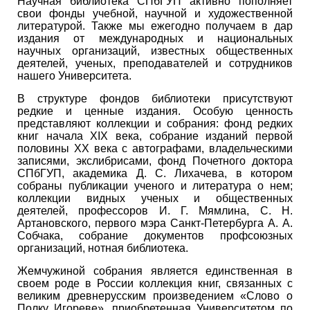
Научная библиотека СПбГУП активно пополняет
свои фонды учебной, научной и художественной
литературой. Также мы ежегодно получаем в дар
издания от международных и национальных
научных организаций, известных общественных
деятелей, ученых, преподавателей и сотрудников
нашего Университета.
В структуре фондов библиотеки присутствуют
редкие и ценные издания. Особую ценность
представляют коллекции и собрания: фонд редких
книг начала XIX века, собрание изданий первой
половины XX века с автографами, владельческими
записями, экслибрисами, фонд Почетного доктора
СПбГУП, академика Д. С. Лихачева, в котором
собраны публикации ученого и литература о нем;
коллекции видных ученых и общественных
деятелей, профессоров И. Г. Мямлина, С. Н.
Артановского, первого мэра Санкт-Петербурга А. А.
Собчака, собрание документов профсоюзных
организаций, нотная библиотека.
Жемчужиной собрания является единственная в
своем роде в России коллекция книг, связанных с
великим древнерусским произведением «Слово о
Полку Игореве», приобретенная Университетом по