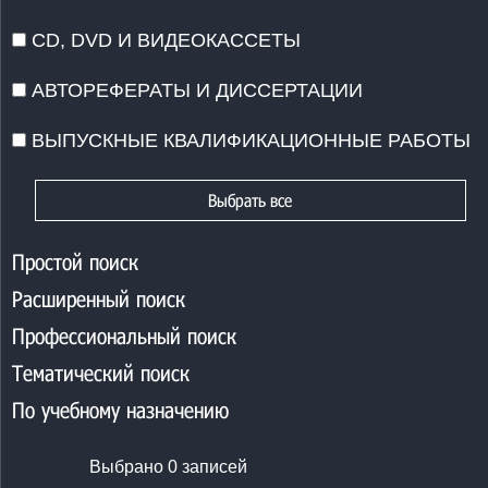
ЭНЕРГЕТИКА
CD, DVD И ВИДЕОКАССЕТЫ
ЭЛЕКТРОТЕХНИКА
ЭЛЕКТРОНИКА. РАДИОТЕХНИКА
АВТОРЕФЕРАТЫ И ДИССЕРТАЦИИ
СВЯЗЬ
АВТОМАТИКА. ВЫЧИСЛИТЕЛЬНАЯ ТЕХНИКА
ВЫПУСКНЫЕ КВАЛИФИКАЦИОННЫЕ РАБОТЫ
ГОРНОЕ ДЕЛО
МЕТАЛЛУРГИЯ
Выбрать все
МАШИНОСТРОЕНИЕ
ЯДЕРНАЯ ТЕХНИКА
ПРИБОРОСТРОЕНИЕ
Простой поиск
ПОЛИГРАФИЯ. РЕПРОГРАФИЯ. ФОТОКИНОТ
Расширенный поиск
ХИМИЧЕСКАЯ ТЕХНОЛОГИЯ. ХИМИЧЕСКАЯ
Профессиональный поиск
БИОТЕХНОЛОГИЯ. БИОНАНОТЕХНОЛОГИИ. 
ЛЕГКАЯ ПРОМЫШЛЕННОСТЬ
Тематический поиск
ПИЩЕВАЯ ПРОМЫШЛЕННОСТЬ
По учебному назначению
ЛЕСНАЯ И ДЕРЕВООБРАБАТЫВАЮЩАЯ ПР
СТРОИТЕЛЬСТВО. АРХИТЕКТУРА
СЕЛЬСКОЕ И ЛЕСНОЕ ХОЗЯЙСТВО
Выбрано
0
записей
РЫБНОЕ ХОЗЯЙСТВО. АКВАКУЛЬТУРА