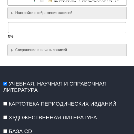
ЛИТЕРАТУРА. ЛИТЕРАТУРОВЕДЕНИЕ. УСТН
ИСКУССТВО. ИСКУССТВОВЕДЕНИЕ
Настройки отображения записей
МАССОВАЯ КОММУНИКАЦИЯ. ЖУРНАЛИСТИ
ИНФОРМАТИКА
РЕЛИГИЕВЕДЕНИЕ
0%
КОМПЛЕКСНОЕ ИЗУЧЕНИЕ ОТДЕЛЬНЫХ СТР
КОМПЛЕКСНЫЕ ПРОБЛЕМЫ ОБЩЕСТВЕННЫ
Сохранение и печать записей
МАТЕМАТИКА
КИБЕРНЕТИКА
ФИЗИКА
МЕХАНИКА
ХИМИЯ
УЧЕБНАЯ, НАУЧНАЯ И СПРАВОЧНАЯ
БИОЛОГИЯ
ЛИТЕРАТУРА
ГЕОДЕЗИЯ. КАРТОГРАФИЯ
ГЕОФИЗИКА
КАРТОТЕКА ПЕРИОДИЧЕСКИХ ИЗДАНИЙ
ГЕОЛОГИЯ
ХУДОЖЕСТВЕННАЯ ЛИТЕРАТУРА
ГЕОГРАФИЯ
АСТРОНОМИЯ
БАЗА CD
ОБЩИЕ И КОМПЛЕКСНЫЕ ПРОБЛЕМЫ ЕСТЕС