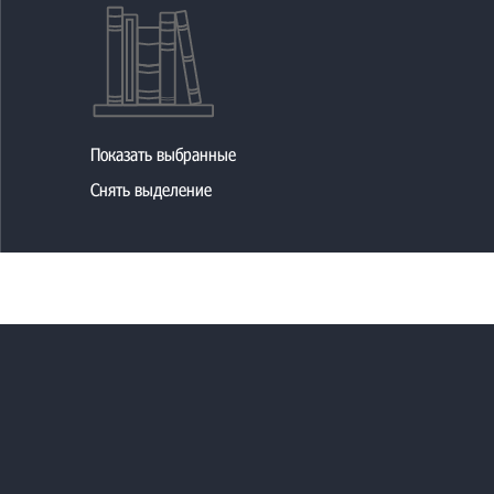
ВОДНОЕ ХОЗЯЙСТВО
ВНУТРЕННЯЯ ТОРГОВЛЯ. ТУРИСТСКО-ЭКС
ВНЕШНЯЯ ТОРГОВЛЯ
ТРАНСПОРТ
ЖИЛИЩНО-КОММУНАЛЬНОЕ ХОЗЯЙСТВО. Д
Показать выбранные
МЕДИЦИНА И ЗДРАВООХРАНЕНИЕ
ФИЗИЧЕСКАЯ КУЛЬТУРА И СПОРТ
Снять выделение
ВОЕННОЕ ДЕЛО
ПРОЧИЕ ОТРАСЛИ ЭКОНОМИКИ
ОБЩИЕ И КОМПЛЕКСНЫЕ ПРОБЛЕМЫ ТЕХНИ
ОРГАНИЗАЦИЯ И УПРАВЛЕНИЕ
СТАТИСТИКА
СТАНДАРТИЗАЦИЯ
ПАТЕНТНОЕ ДЕЛО. ИЗОБРЕТАТЕЛЬСТВО. Р
ОХРАНА ТРУДА
ОХРАНА ОКРУЖАЮЩЕЙ СРЕДЫ. ЭКОЛОГИЯ 
КОСМИЧЕСКИЕ ИССЛЕДОВАНИЯ
МЕТРОЛОГИЯ